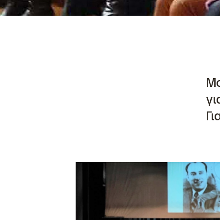
Μο
γι
Γι