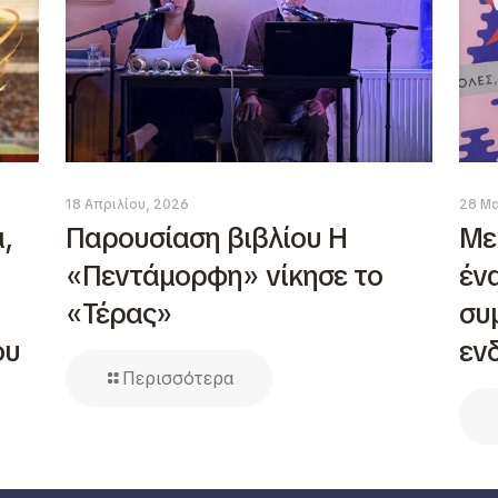
18 Απριλίου, 2026
28 Μα
,
Παρουσίαση βιβλίου Η
Με
«Πεντάμορφη» νίκησε το
έν
«Τέρας»
συ
ου
εν
Περισσότερα